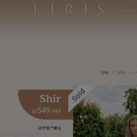
י קשר
Shir
Shir
Sold
Shir
549
₪
749
בחרי מידה: