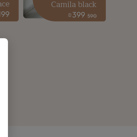
ace
Camila black
199
399
₪
590