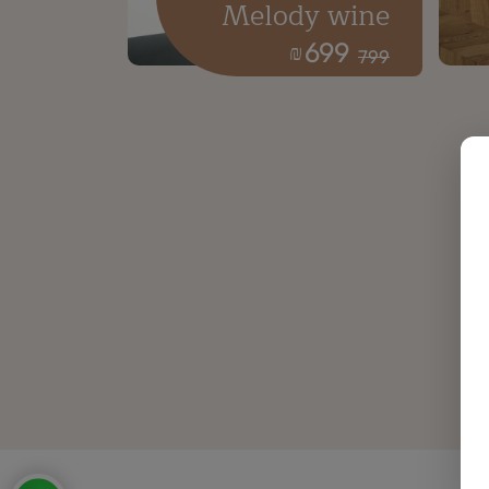
Melody wine
699
₪
799