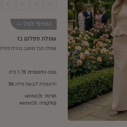
42
40
38
36
ה
ו
ס
י
פ
י
ל
ס
ל
שמלת פפלום בז
שמלה מבד מחטב בגזרת פפלום 
גובה הדוגמנית:
1.78 ס"מ
הדוגמנית לובשת מידה
36
תגיות:
winter26
קולקציה:
winter26