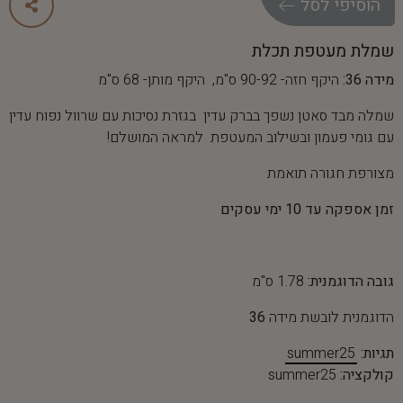
ה
ו
ס
י
פ
י
ל
ס
ל
שמלת מעטפת תכלת
מידה 36:
היקף חזה- 90-92 ס"מ, היקף מותן- 68 ס"מ
שמלה מבד סאטן נשפך בברק עדין בגזרת נסיכות עם שרוול נפוח עדין
עם גומי פעמון ובשילוב המעטפת למראה המושלם!
מצורפת חגורה תואמת
זמן אספקה עד 10 ימי עסקים
גובה הדוגמנית:
1.78 ס"מ
הדוגמנית לובשת מידה
36
תגיות:
summer25
קולקציה:
summer25