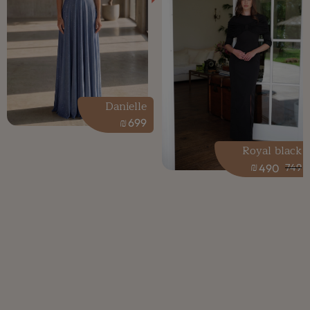
Danielle
₪
699
Royal black
₪
490
749