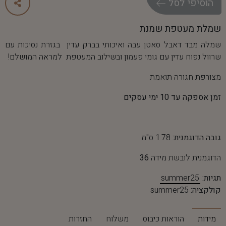
ה
ו
ס
י
פ
י
ל
ס
ל
שמלת מעטפת שמנת
שמלה מבד דאבל סאטן עבה ואיכותי בברק עדין בגזרת נסיכות עם
שרוול נפוח עדין עם גומי פעמון ובשילוב המעטפת למראה המושלם!
מצורפת חגורה תואמת
זמן אספקה עד 10 ימי עסקים
גובה הדוגמנית:
1.78 ס"מ
הדוגמנית לובשת מידה
36
תגיות:
summer25
קולקציה:
summer25
מידות
הוראות כיבוס
משלוח
החזרות