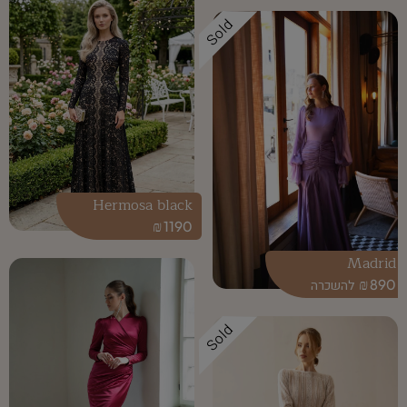
Sold
Hermosa black
₪
1190
Madrid
₪
890
Sold