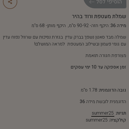
ה
ו
ס
י
פ
י
ל
ס
ל
שמלת מעטפת ורוד בהיר
מידה 36:
היקף חזה- 90-92 ס"מ, היקף מותן- 68 ס"מ
שמלה מבד סאטן נשפך בברק עדין בגזרת נסיכות עם שרוול נפוח עדין
עם גומי פעמון ובשילוב המעטפת למראה המושלם!
מצורפת חגורה תואמת
זמן אספקה עד 10 ימי עסקים
גובה הדוגמנית:
1.78 ס"מ
הדוגמנית לובשת מידה
36
תגיות:
summer25
קולקציה:
summer25