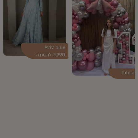
Aviv blue
₪
990
Tahila