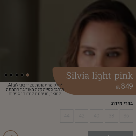
Silvia light pink
849
*חלק מהתמונות נוצרו בשילוב AI,
₪
תיתכן סטייה קלה מאוד בין התמונה
למוצר, מוזמנות למדוד בסניפים
בחרי מידה:
44
42
40
38
36