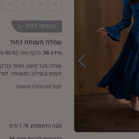
42
40
38
36
ה
ו
ס
י
פ
י
ל
ס
ל
שמלת מעטפת כחול
מידה 36:
היקף חזה- 90-92 ס"מ, היקף מותן- 68 ס"מ
שמלה מבד סאטן נשפך בברק עד
פעמון ובשילוב המעטפת למר
מצורפת חגורה תואמת
גובה הדוגמנית:
1.78 ס"מ
הדוגמנית לובשת מידה
36