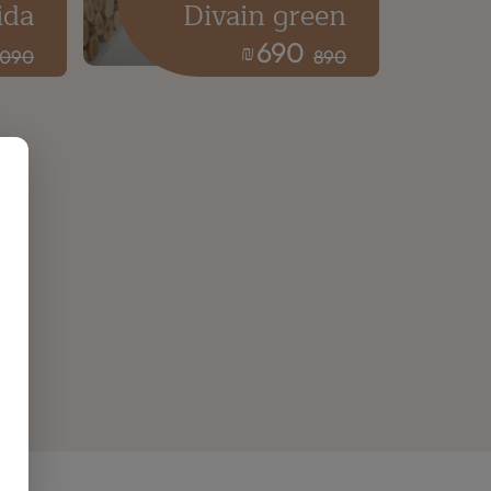
ida
Divain green
690
₪
1090
890