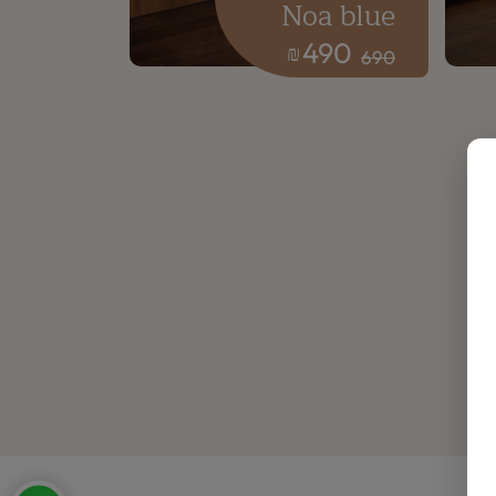
Noa blue
490
₪
690