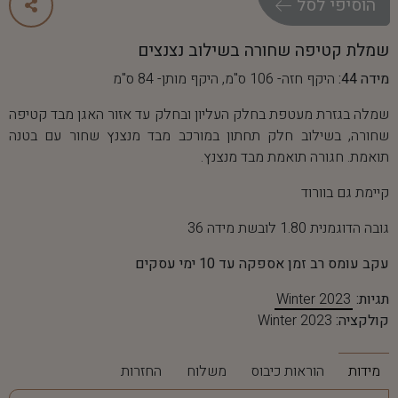
ה
ו
ס
י
פ
י
ל
ס
ל
שמלת קטיפה שחורה בשילוב נצנצים
מידה 44:
היקף חזה- 106 ס"מ, היקף מותן- 84 ס"מ
שמלה בגזרת מעטפת בחלק העליון ובחלק עד אזור האגן מבד קטיפה
שחורה, בשילוב חלק תחתון במורכב מבד מנצנץ שחור עם בטנה
תואמת. חגורה תואמת מבד מנצנץ.
קיימת גם בוורוד
גובה הדוגמנית 1.80 לובשת מידה 36
עקב עומס רב זמן אספקה עד 10 ימי עסקים
תגיות:
Winter 2023
קולקציה:
Winter 2023
מידות
הוראות כיבוס
משלוח
החזרות