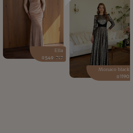
Ella
₪
549
749
Monaco black
₪
1190