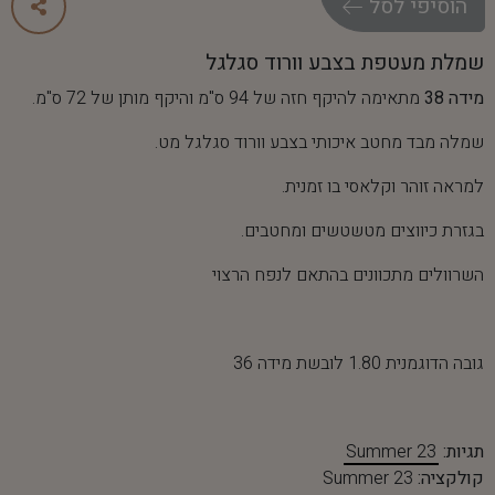
ה
ו
ס
י
פ
י
ל
ס
ל
שמלת מעטפת בצבע וורוד סגלגל
מידה 38
מתאימה להיקף חזה של 94 ס"מ והיקף מותן של 72 ס"מ.
שמלה מבד מחטב איכותי בצבע וורוד סגלגל מט.
למראה זוהר וקלאסי בו זמנית.
בגזרת כיווצים מטשטשים ומחטבים.
השרוולים מתכוונים בהתאם לנפח הרצוי
גובה הדוגמנית 1.80 לובשת מידה 36
תגיות:
Summer 23
קולקציה:
Summer 23