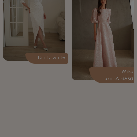
Emily white
Mika
₪
650