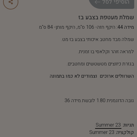
ה
ו
ס
י
פ
י
ל
ס
ל
שמלת מעטפת בצבע בז
מידה 44:
היקף חזה- 106 ס"מ, היקף מותן- 84 ס"מ
שמלה מבד מחטב איכותי בצבע בז מט.
למראה זוהר וקלאסי בו זמנית.
בגזרת כיווצים מטשטשים ומחטבים.
השרוולים ארוכים וצמודים לא כמו בתמונה
גובה הדוגמנית 1.80 לובשת מידה 36
תגיות:
Summer 23
קולקציה:
Summer 23