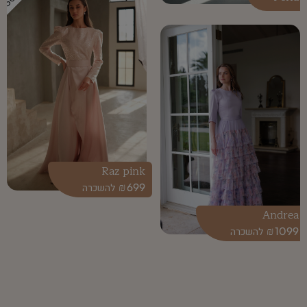
Raz pink
₪
699
Andrea
₪
1099