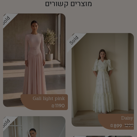
מוצרים קשורים
Sold
Sold
Gali light pink
₪
1190
Daisy
Sold
₪
899
1299