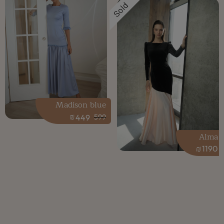
Sold
Madison blue
₪
449
599
Alma
₪
1190