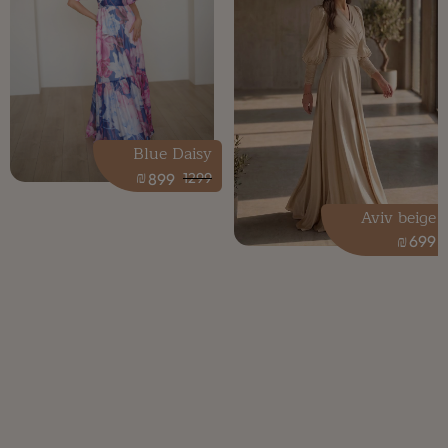
Blue Daisy
₪
899
1299
Aviv beige
₪
699