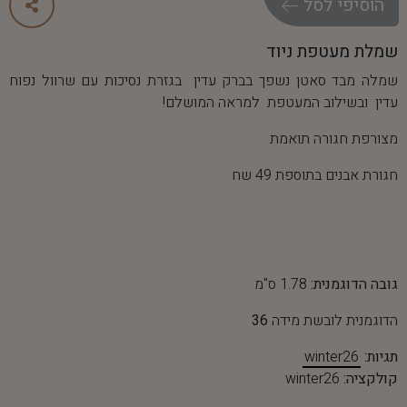
ה
ו
ס
י
פ
י
ל
ס
ל
שמלת מעטפת ניוד
שמלה מבד סאטן נשפך בברק עדין בגזרת נסיכות עם שרוול נפוח
עדין ובשילוב המעטפת למראה המושלם!
מצורפת חגורה תואמת
חגורת אבנים בתוספת 49 שח
גובה הדוגמנית:
1.78 ס"מ
הדוגמנית לובשת מידה
36
תגיות:
winter26
קולקציה:
winter26