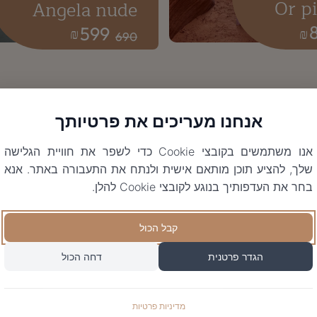
Or p
Angela nude
599
₪
₪
690
אנחנו מעריכים את פרטיותך
אנו משתמשים בקובצי Cookie כדי לשפר את חוויית הגלישה
שלך, להציע תוכן מותאם אישית ולנתח את התעבורה באתר. אנא
בחר את העדפותיך בנוגע לקובצי Cookie להלן.
קבל הכול
הגדר פרטנית
דחה הכול
מדיניות פרטיות