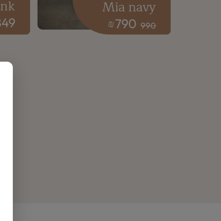
ink
Mia navy
849
790
₪
990