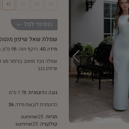
42
40
38
36
ה
ו
ס
י
פ
י
ל
ס
ל
שמלת שאל שיפון מנטה
מידה 40:
היקף חזה- 98 ס"מ, היקף מותן- 76 ס"מ
שמלה מבד מחטב בגימור מט ו
שיפון בגב
גובה הדוגמנית:
1.78 ס"מ
הדוגמנית לובשת מידה
36
תגיות:
summer25
קולקציה:
summer25