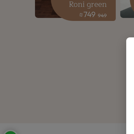
Roni green
749
₪
949