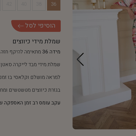
42
40
38
36
ה
ו
ס
י
פ
י
ל
ס
ל
שמלת מידי כיווצים
מידה 36
מתאימה להיקף חזה של 90-92 ס"מ והיקף מותן של
שמלת מידי מבד לייקרה סאטן 
למראה מושלם וקלאסי בו זמני
בגזרת כיווצים מטשטשים ומחט
עקב עומס רב זמן האספקה של שמלה זו