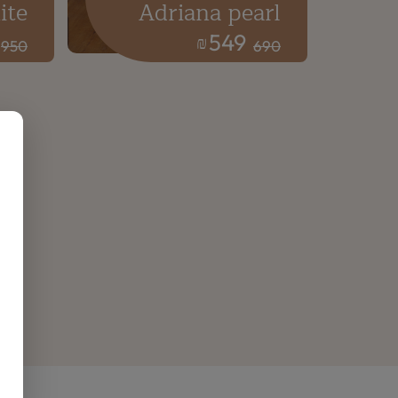
ite
Adriana pearl
549
₪
950
690