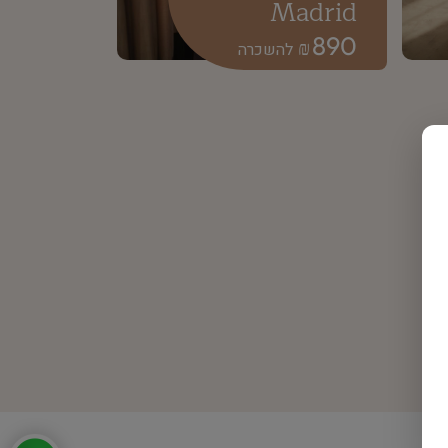
Madrid
890
₪