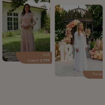
Sofi
₪
1199
Yuval