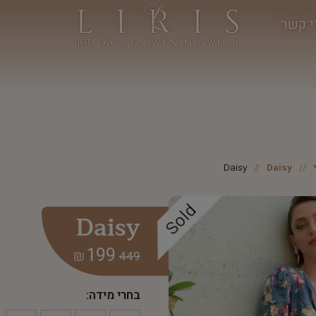
י קשר
Daisy
Daisy
Sold
Daisy
199
₪
449
בחרי מידה: