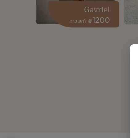
Gavriel
1200
₪