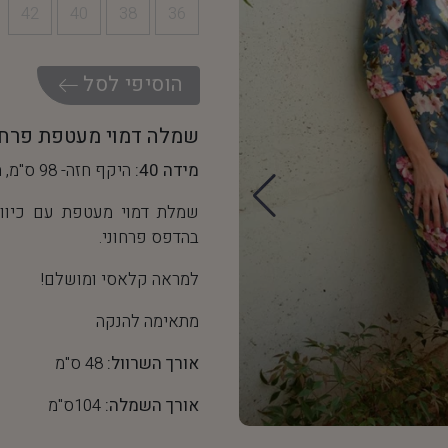
42
40
38
36
ה
ו
ס
י
פ
י
ל
ס
ל
שמלה דמוי מעטפת פרחו
מידה 40:
היקף חזה- 98 ס"מ, היקף מותן- 76 ס"מ
שמלת דמוי מעטפת עם כיווצ
בהדפס פרחוני.
למראה קלאסי ומושלם!
מתאימה להנקה
אורך השרוול:
48 ס"מ
אורך השמלה:
104ס"מ