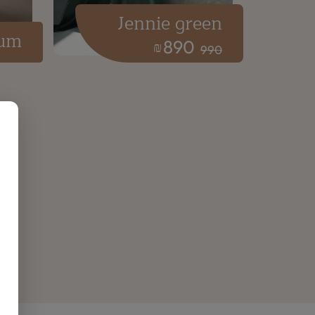
Jennie green
ium
890
₪
990