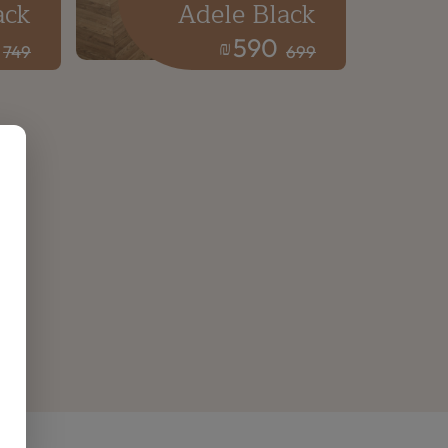
ack
Adele Black
590
₪
749
699