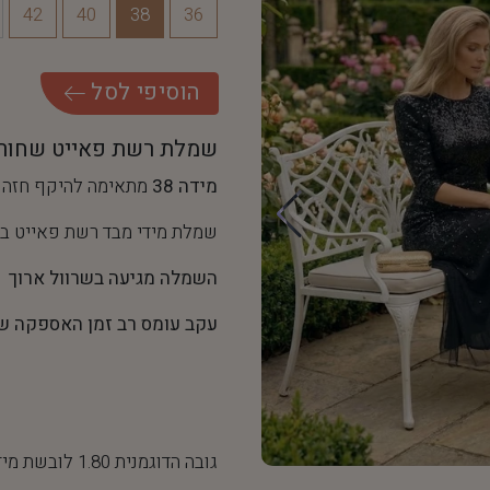
42
40
38
36
ה
ו
ס
י
פ
י
ל
ס
ל
שמלת רשת פאייט שחור
מידה 38
מתאימה להיקף חזה של 94 ס"מ והיקף מותן של
שמלת מידי מבד רשת פאייט ב
השמלה מגיעה בשרוול ארוך
עקב עומס רב זמן האספקה של שמלה זו
גובה הדוגמנית 1.80 לובשת מידה 36