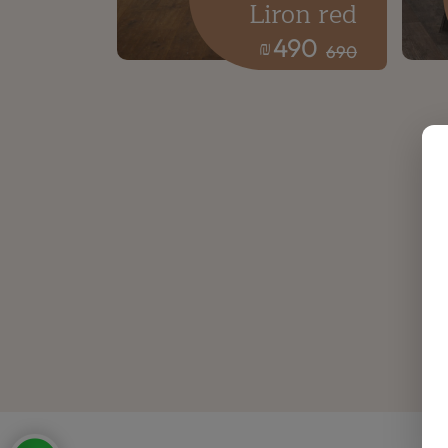
Liron red
490
₪
690