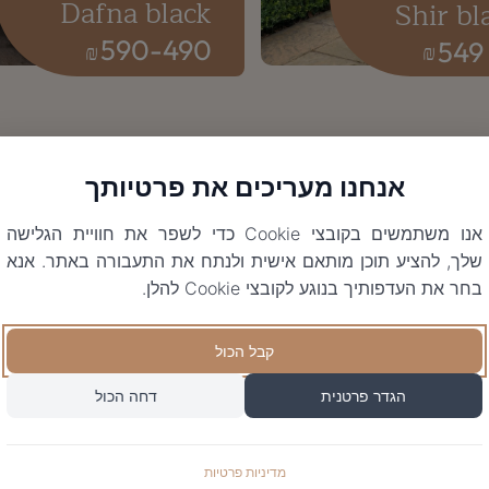
Dafna black
Shir bl
590
-
490
549
₪
₪
אנחנו מעריכים את פרטיותך
אנו משתמשים בקובצי Cookie כדי לשפר את חוויית הגלישה
שלך, להציע תוכן מותאם אישית ולנתח את התעבורה באתר. אנא
בחר את העדפותיך בנוגע לקובצי Cookie להלן.
קבל הכול
הגדר פרטנית
דחה הכול
מדיניות פרטיות