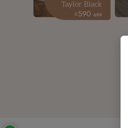
Taylor Black
590
₪
699