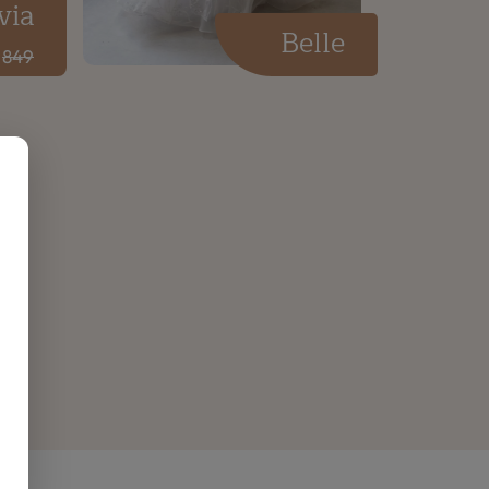
via
Belle
849