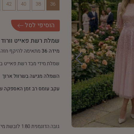
42
40
38
36
ה
ו
ס
י
פ
י
ל
ס
ל
שמלת רשת פאייט וורוד
מידה 36
מתאימה להיקף חזה של 90-92 ס"מ והיקף מותן של
שמלת מידי מבד רשת פאייט ב
השמלה מגיעה בשרוול ארוך
עקב עומס רב זמן האספקה של שמלה זו
גובה הדוגמנית 1.80 לובשת מידה 36