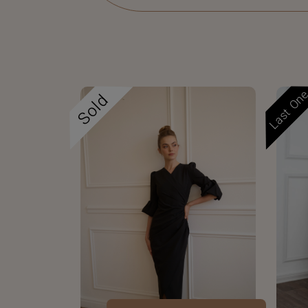
Last On
Sold