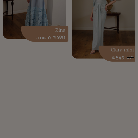
Rina
₪
690
Ciara mint
₪
549
699