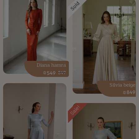
Sold
Diana hamra
₪
549
849
Silvia beige
₪
849
Sale!