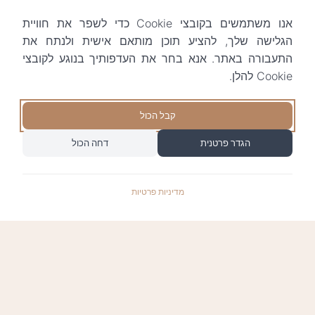
אנו משתמשים בקובצי Cookie כדי לשפר את חוויית
הגלישה שלך, להציע תוכן מותאם אישית ולנתח את
התעבורה באתר. אנא בחר את העדפותיך בנוגע לקובצי
Cookie להלן.
קבל הכול
הגדר פרטנית
דחה הכול
מדיניות פרטיות
התשלומים באתר עומדים בתקן האבטחה המחמיר
PCI-DSS-1, ומאובטחים ע"י חברת טרנזילה: