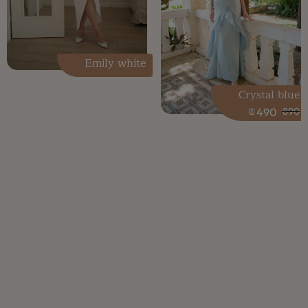
Emily white
Crystal blue
₪
490
890