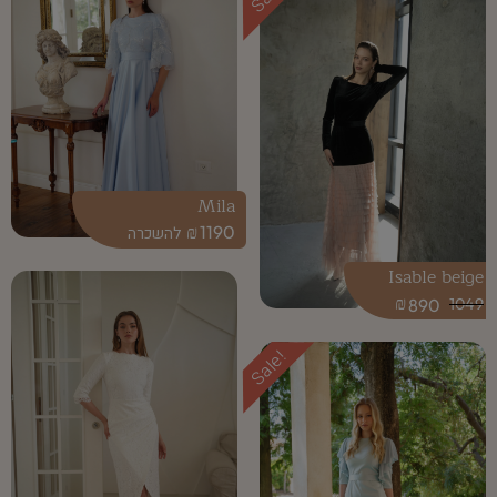
Mila
₪
1190
Isable beige
₪
890
1049
Sale!