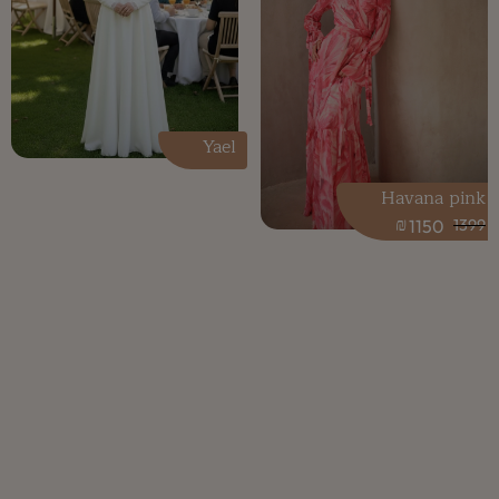
Yael
Havana pink
₪
1150
1399