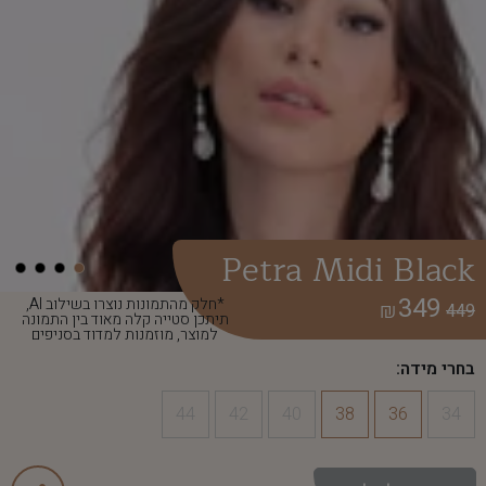
Petra Midi Black
349
*חלק מהתמונות נוצרו בשילוב AI,
₪
449
תיתכן סטייה קלה מאוד בין התמונה
למוצר, מוזמנות למדוד בסניפים
בחרי מידה:
44
42
40
38
36
34