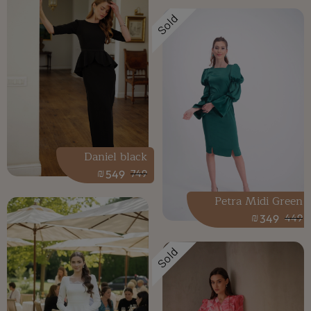
Sold
Daniel black
₪
549
749
Petra Midi Green
₪
349
449
Sold