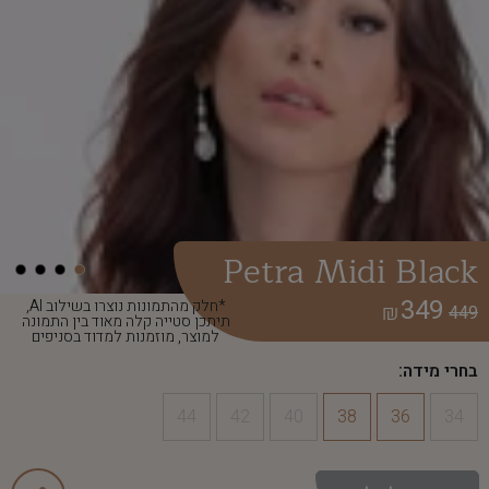
Petra Midi Black
349
*חלק מהתמונות נוצרו בשילוב AI,
₪
449
תיתכן סטייה קלה מאוד בין התמונה
למוצר, מוזמנות למדוד בסניפים
בחרי מידה:
44
42
40
38
36
34