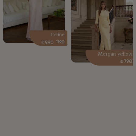
Celine
₪
990
1190
Morgan yellow
₪
790