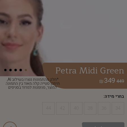
Petra Midi Green
349
*חלק מהתמונות נוצרו בשילוב AI,
₪
449
תיתכן סטייה קלה מאוד בין התמונה
למוצר, מוזמנות למדוד בסניפים
בחרי מידה:
44
42
40
38
36
34