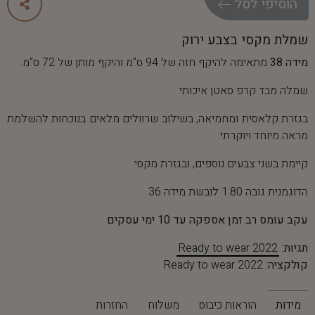
ה
ו
ס
י
פ
י
ל
ס
ל
שמלת מקסי בצבע ירוק
מידה 38
מתאימה להיקף חזה של 94 ס"מ והיקף מותן של 72 ס"מ.
שמלה מבד קרפ סאטן איכותי.
בגזרת קלאסית ומחמיאה, בשילוב שרוולים מלאים בנוכחות להשלמת
מראה מיוחד ויוקרתי.
קיימת בשני צבעים נוספים, ובגזרת מקסי.
הדוגמנית גובה 1.80 לובשת מידה 36
עקב עומס רב זמן אספקה עד 10 ימי עסקים
תגיות:
Ready to wear 2022
קולקציה:
Ready to wear 2022
מידות
הוראות כיבוס
משלוח
החזרות