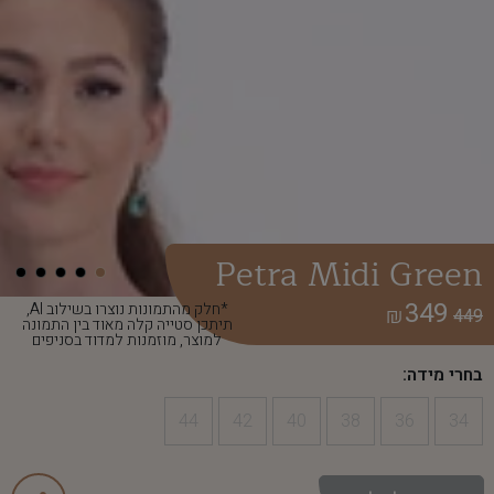
Petra Midi Green
349
*חלק מהתמונות נוצרו בשילוב AI,
₪
449
תיתכן סטייה קלה מאוד בין התמונה
למוצר, מוזמנות למדוד בסניפים
בחרי מידה:
44
42
40
38
36
34