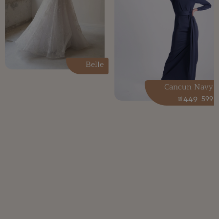
Belle
Cancun Navy
₪
449
599