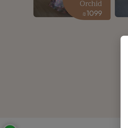
Orchid
1099
₪