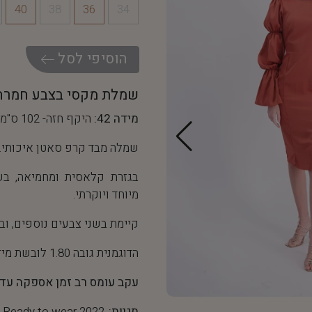
40
38
36
34
ה
ו
ס
י
פ
י
ל
ס
ל
שמלת מקסי בצבע חמרה
מידה 42:
היקף חזה- 102 ס"מ, היקף מותן- 80 ס"מ
שמלה מבד קרפ סאטן איכותי.
בגזרת קלאסית ומחמיאה, בש
מיוחד ויוקרתי.
קיימת בשני צבעים נוספים, וב
הדוגמנית גובה 1.80 לובשת מידה 36
עקב עומס רב זמן אספקה עד 10 ימי עסקים
תגיות:
Ready to wear 2022