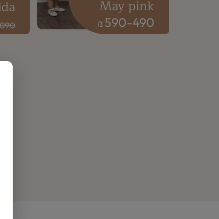
May pink
ida
590
-
490
₪
1090