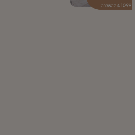
₪
1099