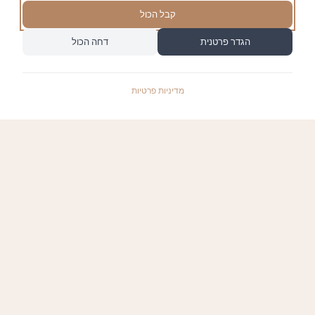
קבל הכול
הגדר פרטנית
דחה הכול
מדיניות פרטיות
התשלומים באתר עומדים בתקן האבטחה המחמיר
PCI-DSS-1, ומאובטחים ע"י חברת טרנזילה:
קישורים שימושיים