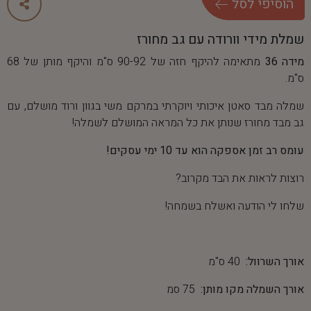
ה
ו
ס
י
פ
י
ל
ס
ל
שמלת מידי וורודה עם גב מחורז
מידה 36
מתאימה להיקף חזה של 90-92 ס"מ והיקף מותן של 68
ס"מ.
שמלה מבד סאטן איכותי ויוקרתי במרקם משי בגוון ורוד מושלם, עם
גב מבד מחורז שנותן את כל המראה המושלם לשמלה!
עומס רב זמן אספקה ​​הוא עד 10 ימי עסקים!
רוצות לראות את הבד מקרוב?
שלחו לי הודעה ואשלח בשמחה!
אורך השרוול:
40 ס"מ
אורך השמלה מקו מותן:
75 סמ