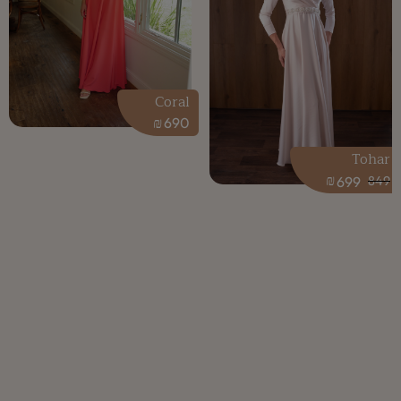
Coral
₪
690
Tohar
₪
699
849