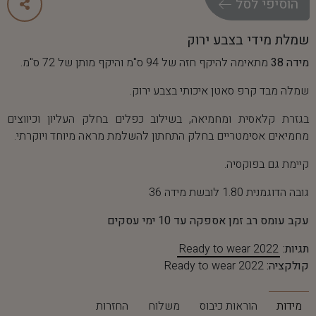
ה
ו
ס
י
פ
י
ל
ס
ל
שמלת מידי בצבע ירוק
מידה 38
מתאימה להיקף חזה של 94 ס"מ והיקף מותן של 72 ס"מ.
שמלה מבד קרפ סאטן איכותי בצבע ירוק.
בגזרת קלאסית ומחמיאה, בשילוב כפלים בחלק העליון וכיווצים
מחמיאים אסימטריים בחלק התחתון להשלמת מראה מיוחד ויוקרתי.
קיימת גם בפוקסיה.
גובה הדוגמנית 1.80 לובשת מידה 36
עקב עומס רב זמן אספקה עד 10 ימי עסקים
תגיות:
Ready to wear 2022
קולקציה:
Ready to wear 2022
מידות
הוראות כיבוס
משלוח
החזרות