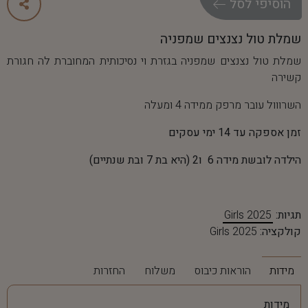
ה
ו
ס
י
פ
י
ל
ס
ל
שמלת טול נצנצים שמפניה
שמלת טול נצנצים שמפניה בגזרת וי נסיכותית המחוברת לה חגורת
קשירה
השרווול עובר מרפק ממידה 4 ומעלה
זמן אספקה עד 14 ימי עסקים
הילדה לובשת מידה 6 ו2 (היא בת 7 ובת שנתיים)
תגיות:
Girls 2025
קולקציה:
Girls 2025
מידות
הוראות כיבוס
משלוח
החזרות
מידות