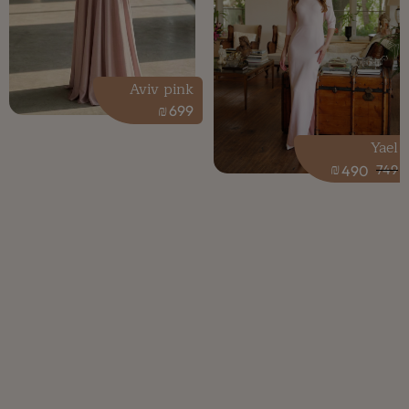
Aviv pink
₪
699
Yael
₪
490
749