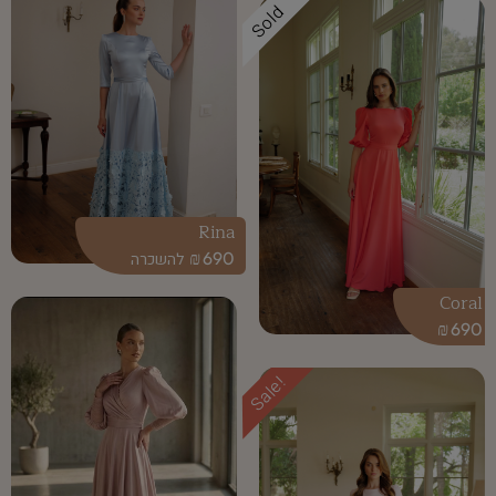
Sold
Rina
₪
690
Coral
₪
690
Sale!