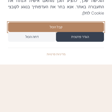
הגלישה שלך, להציע תוכן מותאם אישית ולנתח את
התעבורה באתר. אנא בחר את העדפותיך בנוגע לקובצי
Cookie להלן.
קבל הכול
הגדר פרטנית
דחה הכול
מדיניות פרטיות
התשלומים באתר עומדים בתקן האבטחה המחמיר
PCI-DSS-1, ומאובטחים ע"י חברת טרנזילה: