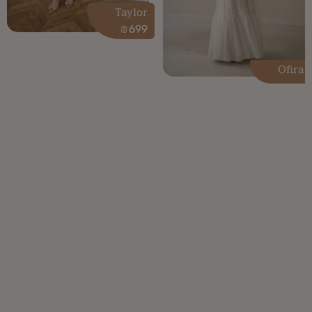
Taylor
₪
699
Ofira