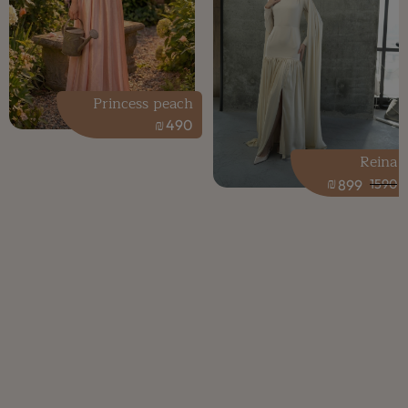
Princess peach
₪
490
Reina
₪
899
1590