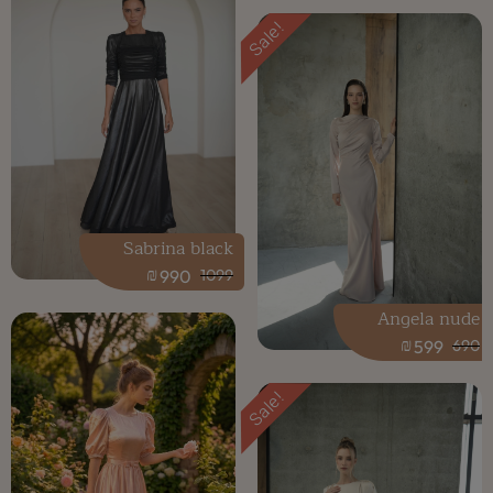
Sale!
Sabrina black
₪
990
1099
Angela nude
₪
599
690
Sale!