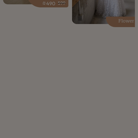
₪
490
599
Flower