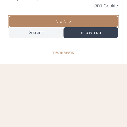
Cookie להלן.
קבל הכול
הגדר פרטנית
דחה הכול
מדיניות פרטיות
התשלומים באתר עומדים בתקן האבטחה המחמיר
PCI-DSS-1, ומאובטחים ע"י חברת טרנזילה: