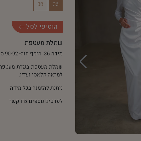
38
36
ה
ו
ס
י
פ
י
ל
ס
ל
שמלת מעטפת
מידה 36:
היקף חזה- 90-92 ס"מ, היקף מותן- 68 ס"מ
שמלת מעטפת בגזרת מעטפת ב
למראה קלאסי ועדין.
ניתנת להזמנה בכל מידה
לפרטים נוספים צרו קשר