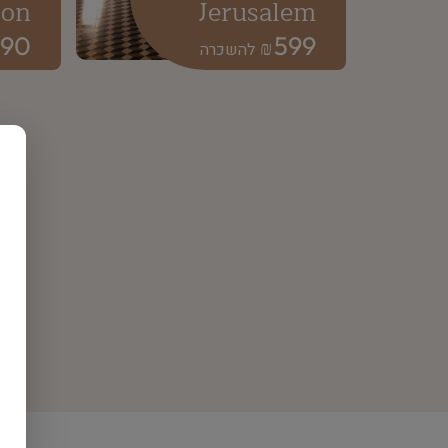
bon
Jerusalem
890
599
₪