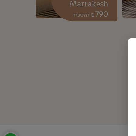
Marrakesh
790
₪