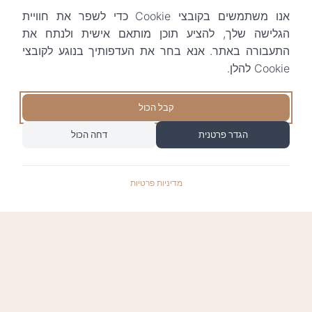
אנו משתמשים בקובצי Cookie כדי לשפר את חוויית
הגלישה שלך, להציע תוכן מותאם אישית ולנתח את
התעבורה באתר. אנא בחר את העדפותיך בנוגע לקובצי
Cookie להלן.
קבל הכול
הגדר פרטנית
דחה הכול
מדיניות פרטיות
התשלומים באתר עומדים בתקן האבטחה המחמיר
PCI-DSS-1, ומאובטחים ע"י חברת טרנזילה: