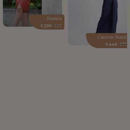
Hamra
₪
299
449
Cancun Navy
₪
449
599