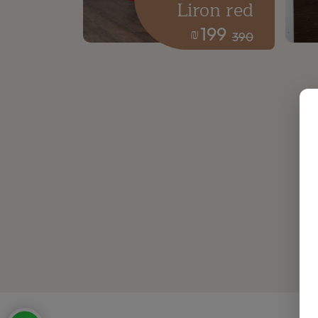
Liron red
199
₪
390