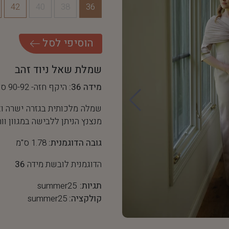
42
40
38
36
ה
ו
ס
י
פ
י
ל
ס
ל
שמלת שאל ניוד זהב
מידה 36:
היקף חזה- 90-92 ס"מ, היקף מותן- 68 ס"מ
שמלה מלכותית בגזרה ישרה וא
מנצנץ הניתן ללבישה במגוון וור
גובה הדוגמנית:
1.78 ס"מ
הדוגמנית לובשת מידה
36
תגיות:
summer25
קולקציה:
summer25