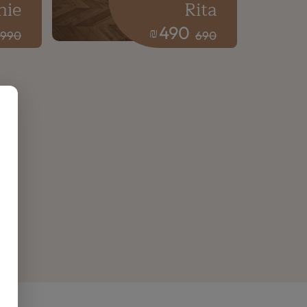
nie
Rita
490
₪
990
690