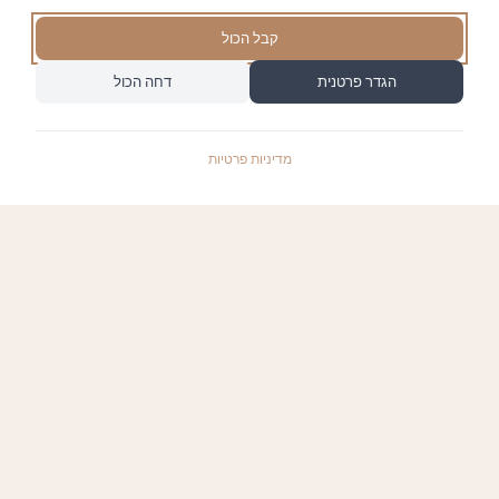
קבל הכול
הגדר פרטנית
דחה הכול
מדיניות פרטיות
התשלומים באתר עומדים בתקן האבטחה המחמיר
PCI-DSS-1, ומאובטחים ע"י חברת טרנזילה:
קישורים שימושיים