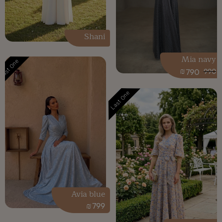
Shani
Mia navy
Last One
₪
790
990
Last One
Avia blue
₪
799