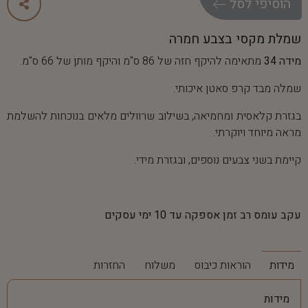
ה
ו
ס
י
פ
י
ל
ס
ל
שמלת מקסי בצבע חמרה
מידה 34
מתאימה להיקף חזה של 86 ס"מ והיקף מותן של 66 ס"מ.
שמלה מבד קרפ סאטן איכותי.
בגזרת קלאסית ומחמיאה, בשילוב שרוולים מלאים בנוכחות להשלמת
מראה מיוחד ויוקרתי.
קיימת בשני צבעים נוספים, ובגזרת מידי.
עקב עומס רב זמן אספקה עד 10 ימי עסקים
מידות
הוראות כיבוס
משלוח
החזרות
מידות