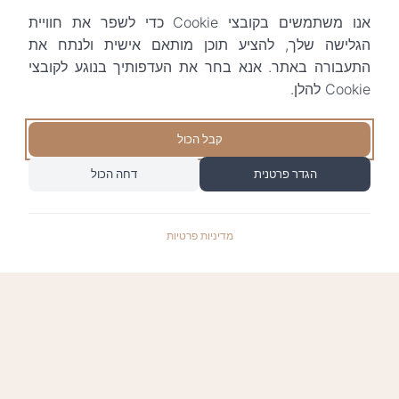
אנו משתמשים בקובצי Cookie כדי לשפר את חוויית
הגלישה שלך, להציע תוכן מותאם אישית ולנתח את
התעבורה באתר. אנא בחר את העדפותיך בנוגע לקובצי
Cookie להלן.
קבל הכול
הגדר פרטנית
דחה הכול
מדיניות פרטיות
התשלומים באתר עומדים בתקן האבטחה המחמיר
PCI-DSS-1, ומאובטחים ע"י חברת טרנזילה: