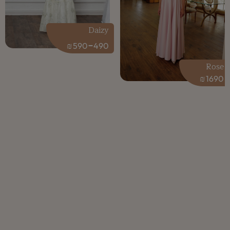
Daizy
-
₪
590
490
Rose
₪
1690