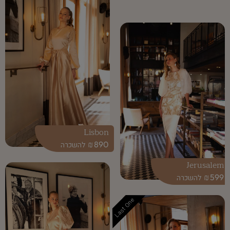
Lisbon
₪
890
Jerusalem
₪
599
Last One