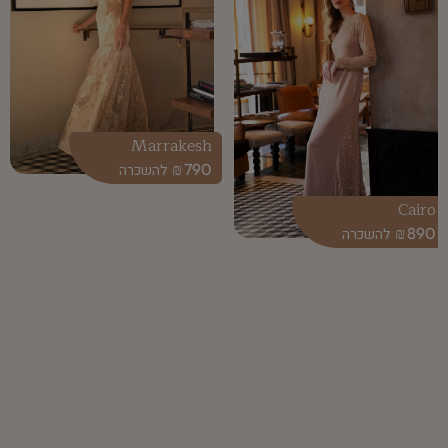
Marrakesh
₪
790
Cairo
₪
890