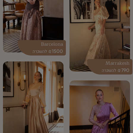
Barcelona
₪
1500
Marrakesh
₪
790