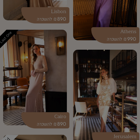
Lisbon
₪
890
Athens
Last One
₪
990
Cairo
₪
890
Jerusalem