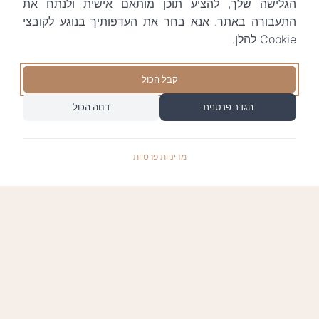
הגלישה שלך, להציע תוכן מותאם אישית ולנתח את
התעבורה באתר. אנא בחר את העדפותיך בנוגע לקובצי
Cookie להלן.
קבל הכול
הגדר פרטנית
דחה הכול
מדיניות פרטיות
התשלומים באתר עומדים בתקן האבטחה המחמיר
PCI-DSS-1, ומאובטחים ע"י חברת טרנזילה: