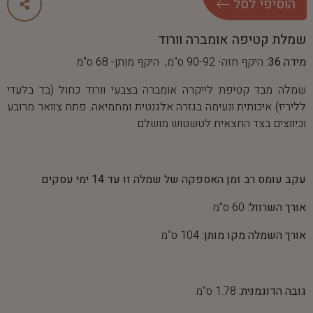
ה
ו
ס
י
פ
י
ל
ס
ל
שמלת קטיפה אומברה וורוד
מידה 36:
היקף חזה- 90-92 ס"מ, היקף מותן- 68 ס"מ
שמלה מבד קטיפת לייקרה אומברה בצבעי וורוד כחול (בד בלעדי
לליריז) איכותית ונעימה בגזרה אלגנטית ומחמיאה. פתח צוואר מרובע
וכיווצים בצד החצאית לטשטוש מושלם.
עקב עומס רב זמן האספקה של שמלה זו עד 14 ימי עסקים
אורך השרוול:
60 ס"מ
אורך השמלה מקו מותן:
104 ס"מ
גובה הדוגמנית:
1.78 ס"מ