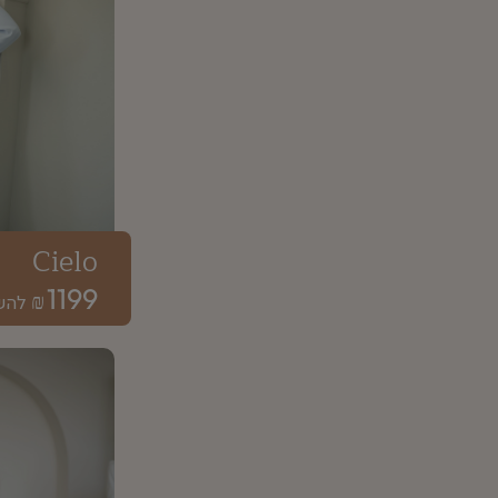
Cielo
1199
₪