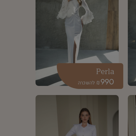
Perla
990
₪