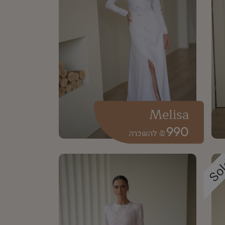
Melisa
990
₪
So