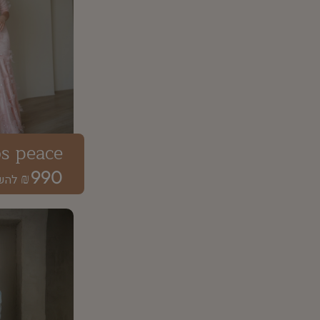
os peace
990
₪