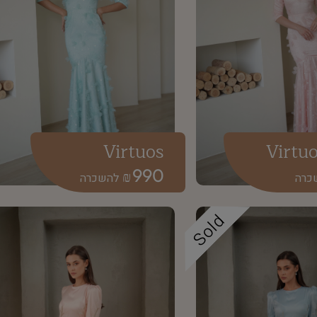
Virtuos
Virtu
990
₪
Sold