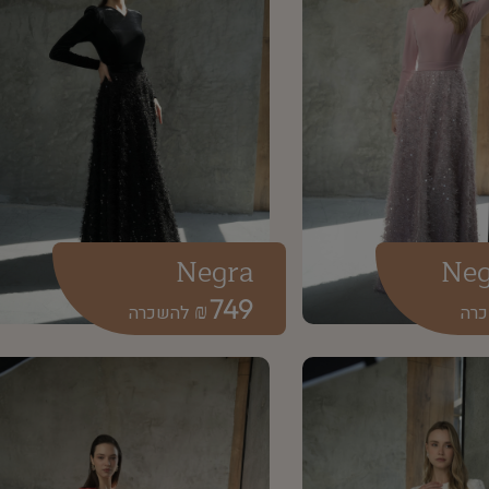
Negra
Neg
749
₪