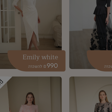
Emily white
990
₪
ld