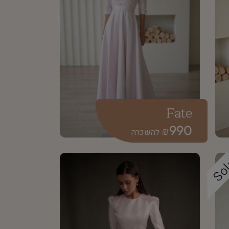
Fate
990
₪
So