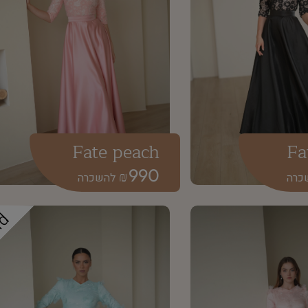
Fate peach
Fa
990
₪
ld