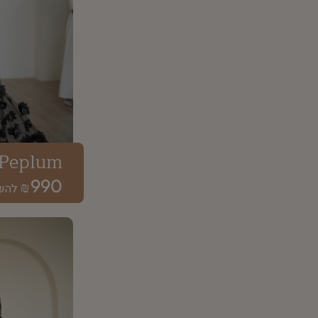
Peplum
990
₪