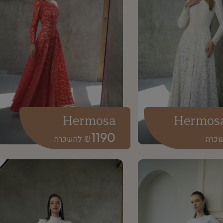
Hermosa
Hermos
1190
₪