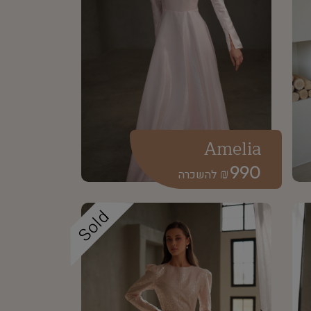
Amelia
990
₪
Sold