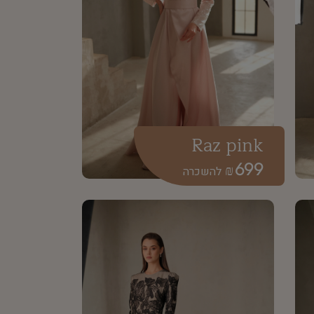
Raz pink
699
₪