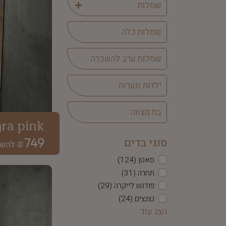
שמלות
שמלות כלה
שמלות ערב להשכרה
ילדות ונערות
בת מצווה
ra pink
749
סוגי בדים
₪
סאטן (124)
תחרה (31)
פודנש לייקרה (29)
נצנצים (24)
מחורז (24)
קליאו (14)