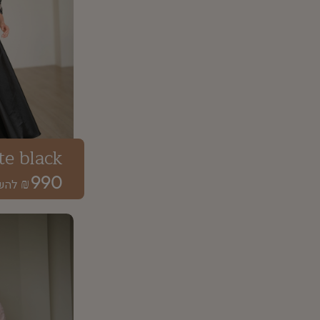
te black
990
₪