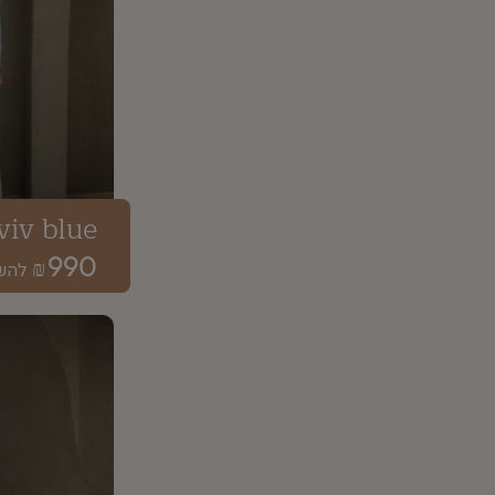
viv blue
990
₪