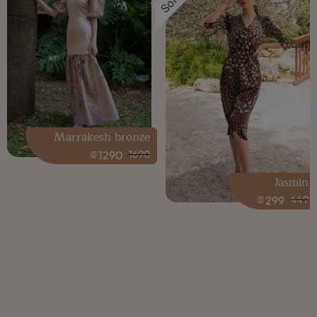
Sold
Marrakesh bronze
₪
1290
1690
Jasmin
₪
299
449