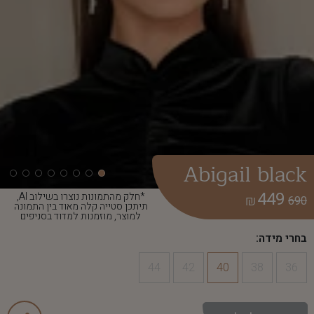
Abigail black
449
*חלק מהתמונות נוצרו בשילוב AI,
₪
690
תיתכן סטייה קלה מאוד בין התמונה
למוצר, מוזמנות למדוד בסניפים
בחרי מידה:
44
42
40
38
36