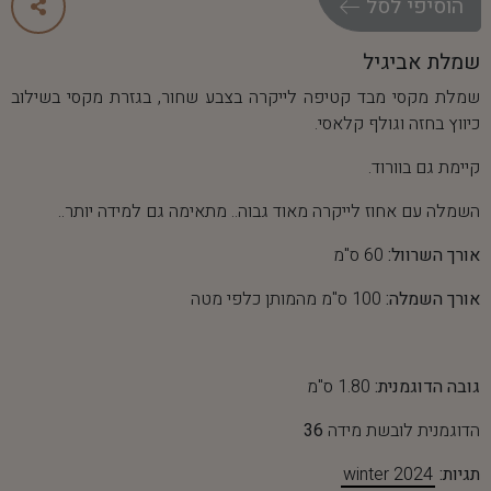
ה
ו
ס
י
פ
י
ל
ס
ל
שמלת אביגיל
שמלת מקסי מבד קטיפה לייקרה בצבע שחור, בגזרת מקסי בשילוב
כיווץ בחזה וגולף קלאסי.
קיימת גם בוורוד.
השמלה עם אחוז לייקרה מאוד גבוה.. מתאימה גם למידה יותר..
אורך השרוול:
60 ס"מ
אורך השמלה:
100 ס"מ מהמותן כלפי מטה
גובה הדוגמנית:
1.80 ס"מ
הדוגמנית לובשת מידה
36
תגיות:
winter 2024