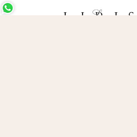
התשלומים באתר עומדים בתקן האבטחה המחמיר
PCI-DSS-1, ומאובטחים ע"י חברת טרנזילה:
קישורים שימושיים
סל הקניות
אודות
תקנון
שמלות
מדיניות אבטחה
שמלות ערב להשכרה