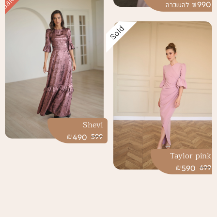
Sale!
₪
990
Sold
Shevi
₪
490
599
Taylor pink
₪
590
699