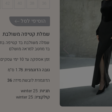
42
40
38
36
ה
ו
ס
י
פ
י
ל
ס
ל
שמלת קטיפה משולבת
שמלה משולבת בד קטיפה בחלק
בד מחטב למראה מושלם
זמן אספקה עד 10 ימי עסקים
גובה הדוגמנית:
1.78 ס"מ
הדוגמנית לובשת מידה
36
תגיות:
winter 25
קולקציה:
winter 25