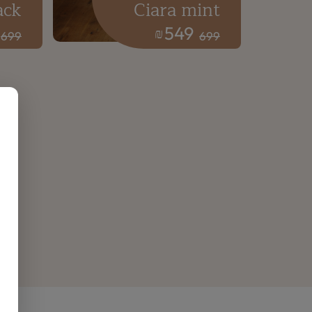
ack
Ciara mint
549
₪
699
699