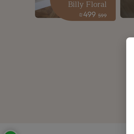
Billy Floral
499
₪
599