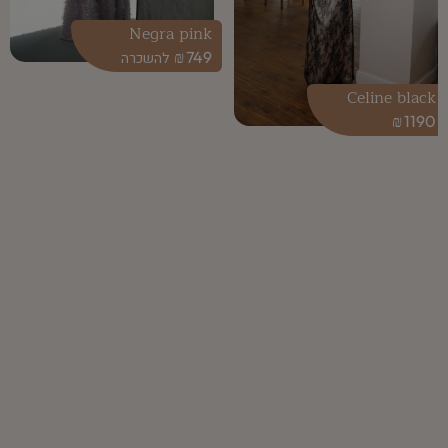
Negra pink
₪
749
Celine black
₪
1190