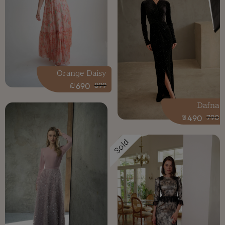
Orange Daisy
₪
690
899
Dafna
₪
490
790
Sold