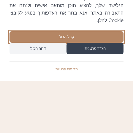
הגלישה שלך, להציע תוכן מותאם אישית ולנתח את
התעבורה באתר. אנא בחר את העדפותיך בנוגע לקובצי
Cookie להלן.
קבל הכול
הגדר פרטנית
דחה הכול
מדיניות פרטיות
התשלומים באתר עומדים בתקן האבטחה המחמיר
PCI-DSS-1, ומאובטחים ע"י חברת טרנזילה: