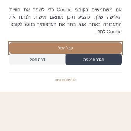
אנו משתמשים בקובצי Cookie כדי לשפר את חוויית
הגלישה שלך, להציע תוכן מותאם אישית ולנתח את
התעבורה באתר. אנא בחר את העדפותיך בנוגע לקובצי
Cookie להלן.
קבל הכול
הגדר פרטנית
דחה הכול
מדיניות פרטיות
התשלומים באתר עומדים בתקן האבטחה המחמיר
PCI-DSS-1, ומאובטחים ע"י חברת טרנזילה: