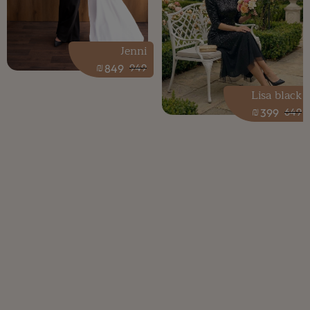
Jenni
₪
849
949
Lisa black
₪
399
649