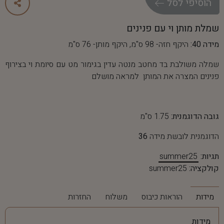
ה
ו
ס
י
פ
י
ל
ס
ל
שמלת מותן וי עם פנינים
מידה 40:
היקף חזה- 98 ס"מ, היקף מותן- 76 ס"מ
שמלה משולבת בד מחטב מנטה עדין בגימור מט עם סיומת וי בצירוף
פנינים המצרה את המותן למראה מושלם
גובה הדוגמנית:
1.75 ס"מ
הדוגמנית לובשת מידה
36
תגיות:
summer25
קולקציה:
summer25
מידות
הוראות כיבוס
משלוח
החזרות
מידות