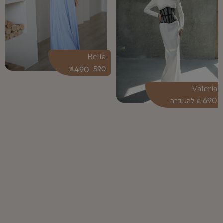
Bella
₪
490
590
Valeria
₪
690