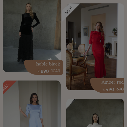
Sold
Isable black
₪
890
1049
Amber red
Sale!
₪
490
690