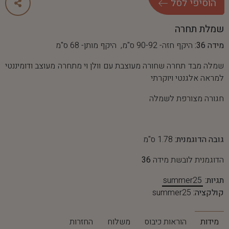
ה
ו
ס
י
פ
י
ל
ס
ל
שמלת תחרה
מידה 36:
היקף חזה- 90-92 ס"מ, היקף מותן- 68 ס"מ
שמלה מבד תחרה שחורה מעוצבת עם וולן וי מתחרה מעוצב ודומיננטי
למראה אלגנטי ויוקרתי
חגורה מצורפת לשמלה
גובה הדוגמנית:
1.78 ס"מ
הדוגמנית לובשת מידה
36
תגיות:
summer25
קולקציה:
summer25
מידות
הוראות כיבוס
משלוח
החזרות