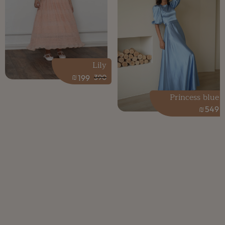
Lily
₪
199
390
Princess blue
₪
549