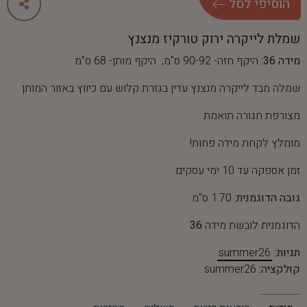
ה
ו
ס
י
פ
י
ל
ס
ל
שמלת לייקרה ירוק טורקיז מנצנץ
מידה 36:
היקף חזה- 90-92 ס"מ, היקף מותן- 68 ס"מ
שמלה מבד לייקרה מנצנץ עדין בגזרת קלוש עם כיווץ באזור המותן
מצורפת חגורה תואמת
מומלץ לקחת מידה פחות!
זמן אספקה עד 10 ימי עסקים
גובה הדוגמנית:
1.70 ס"מ
הדוגמנית לובשת מידה
36
תגיות:
summer26
קולקציה:
summer26