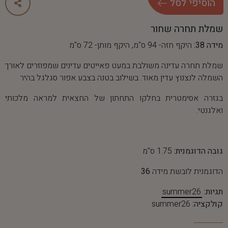
ה
ו
ס
י
פ
י
ל
ס
ל
שמלת תחרה שחור
מידה 38:
היקף חזה- 94 ס"מ, היקף מותן- 72 ס"מ
שמלת תחרה עדינה משולבת במעט פאייטים עדינים שמפוזרים לאורך
השמלה לנצנוץ עדין מאוד. בשילוב בטנה בצבע אפור סגלגל בהיר
בגזרה אסימטרית בחלקו התחתון של החצאית למראה מלכותי
ואלגנטי.
גובה הדוגמנית:
1.75 ס"מ
הדוגמנית לובשת מידה
36
תגיות:
summer26
קולקציה:
summer26