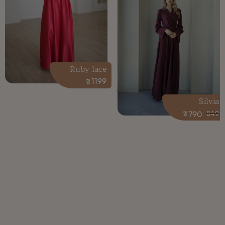
Ruby lace
₪
1199
Silvia
₪
790
849