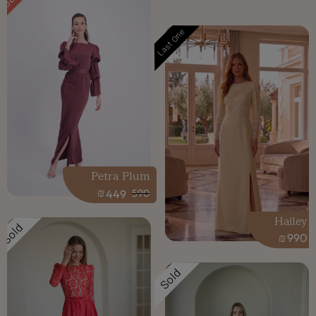
Last One
Petra Plum
₪
449
590
Hailey
Sold
₪
990
Sold