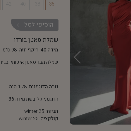
42
40
38
36
ה
ו
ס
י
פ
י
ל
ס
ל
שמלת סאטן בורדו
מידה 40:
היקף חזה- 98 ס"מ, היקף מותן- 76 ס"מ
שמלה מבד סאטן איכותי, בגזרת
גובה הדוגמנית:
1.78 ס"מ
הדוגמנית לובשת מידה
36
תגיות:
winter 25
קולקציה:
winter 25