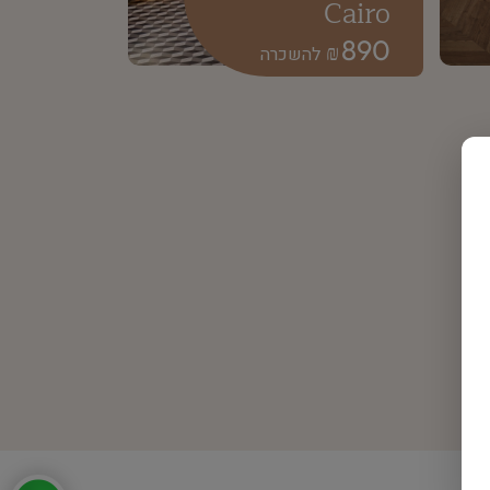
Cairo
890
₪