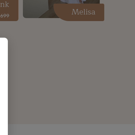
ink
Melisa
699