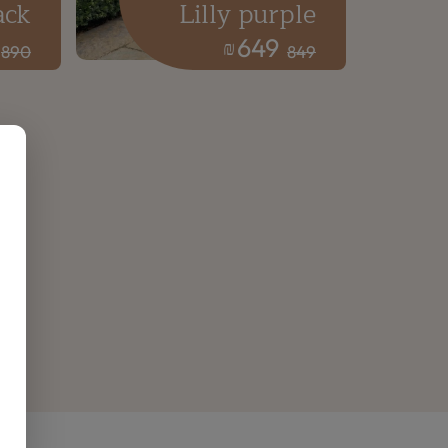
ack
Lilly purple
649
₪
890
849