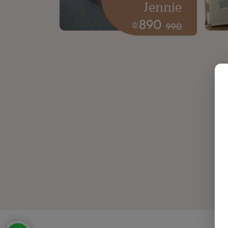
Jennie
890
₪
990