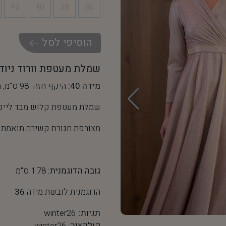
42
40
38
36
ה
ו
ס
י
פ
י
ל
ס
ל
שמלת מעטפת וורוד ניוד
מידה 40:
היקף חזה- 98 ס"מ, היקף מותן- 76 ס"מ
שמלת מעטפת קלוש מבד לייק
מצורפת חגורת קשירה תואמת
גובה הדוגמנית:
1.78 ס"מ
הדוגמנית לובשת מידה
36
תגיות:
winter26
קולקציה:
winter26