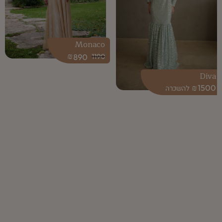
Monaco
₪
890
1190
Diva
₪
1500