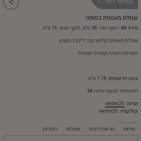
ה
ו
ס
י
פ
י
ל
ס
ל
שמלת מעטפת כסופה
מידה 40:
היקף חזה- 98 ס"מ, היקף מותן- 76 ס"מ
שמלת מעטפת קלוש מבד לייקרה מנצנץ
מצורפת חגורת קשירה תואמת
גובה הדוגמנית:
1.78 ס"מ
הדוגמנית לובשת מידה
36
תגיות:
winter26
קולקציה:
winter26
מידות
הוראות כיבוס
משלוח
החזרות