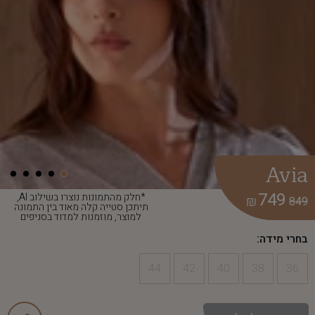
Avia
749
*חלק מהתמונות נוצרו בשילוב AI,
₪
849
תיתכן סטייה קלה מאוד בין התמונה
למוצר, מוזמנות למדוד בסניפים
בחרי מידה:
44
42
40
38
36